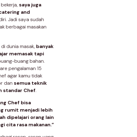
 bekerja,
saya juga
atering and
iri. Jadi saya sudah
ak berbagai masakan
 di dunia masak,
banyak
lajar memasak tapi
 buang-buang bahan.
hare pengalaman 15
hef agar kamu tidak
ror dan
semua teknik
h standar Chef
.
ng Chef bisa
 rumit menjadi lebih
 dipelajari orang lain
gi cita rasa makanan.”
erbagi resep-resep yang