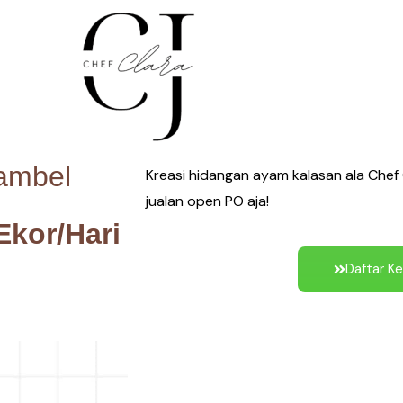
ambel
Kreasi hidangan ayam kalasan ala Chef C
jualan open PO aja!
Ekor/Hari
Daftar Ke