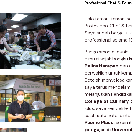
Profesional Chef & Foun
Halo teman-teman, say
Profesional Chef & Fo
Saya sudah bergelut d
professional selama 1
Pengalaman di dunia k
dimulai sejak bangku k
Pelita Harapan
dan ak
perwakilan untuk kompe
Setelah menyelesaikan
saya terus mendalami
melanjutkan Pendidika
College of Culinary 
lulus, saya kembali ke 
salah satu hotel binta
Pacific Place
, selain 
pengajar di Universi