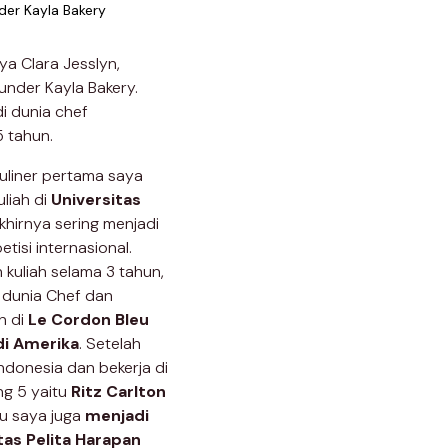
der Kayla Bakery
a Clara Jesslyn,
under Kayla Bakery.
i dunia chef
5 tahun.
uliner pertama saya
uliah di
Universitas
hirnya sering menjadi
tisi internasional.
 kuliah selama 3 tahun,
 dunia Chef dan
n di
Le Cordon Bleu
di Amerika
. Setelah
Indonesia dan bekerja di
ng 5 yaitu
Ritz Carlton
itu saya juga
menjadi
tas Pelita Harapan