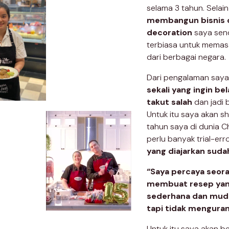
selama 3 tahun. Selain
membangun bisnis c
decoration
saya send
terbiasa untuk memas
dari berbagai negara.
Dari pengalaman saya
sekali yang ingin be
takut salah
dan jadi
Untuk itu saya akan s
tahun saya di dunia C
perlu banyak trial-er
yang diajarkan suda
“Saya percaya seora
membuat resep yang
sederhana dan mudah
tapi tidak menguran
Untuk itu saya akan b