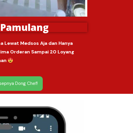
- Pamulang
a Lewat Medsos Aja dan Hanya
erima Orderan Sampai 20 Loyang
han
esepnya Dong Chef!