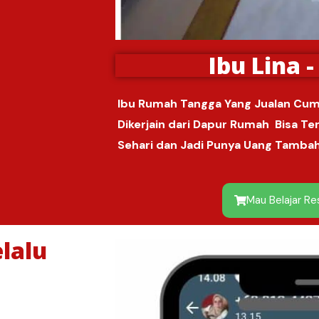
Ibu Lina 
Ibu Rumah Tangga Yang Jualan Cum
Dikerjain dari Dapur Rumah Bisa T
Sehari dan Jadi Punya Uang Tamba
Mau Belajar R
lalu