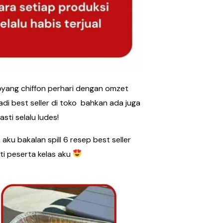
 loyang chiffon perhari dengan omzet
di best seller di toko bahkan ada juga
sti selalu ludes!
aku bakalan spill 6 resep best seller
rti peserta kelas aku